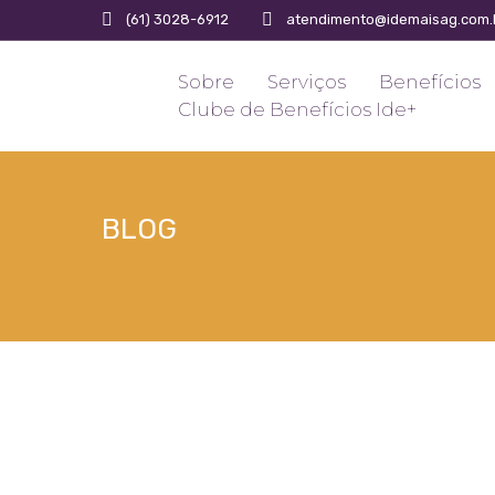
(61) 3028-6912
atendimento@idemaisag.com.
Sobre
Serviços
Benefícios
Clube de Benefícios Ide+
BLOG