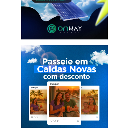
👉 Clique e garanta seu
benefício.
Sustentabilidade e economia
com 20% OFF no seu projeto
solar residencial.
👉 Clique e garanta seu
benefício.