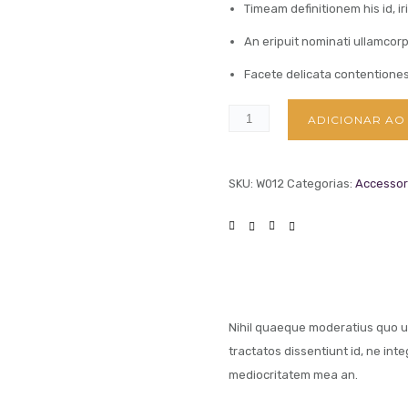
Timeam definitionem his id, i
An eripuit nominati ullamcorp
Facete delicata contentiones s
ADICIONAR AO
SKU:
W012
Categorias:
Accessor
Nihil quaeque moderatius quo ut
tractatos dissentiunt id, ne int
mediocritatem mea an.