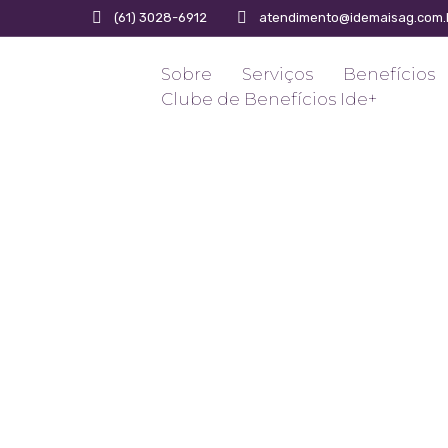
(61) 3028-6912
atendimento@idemaisag.com.
Sobre
Serviços
Benefícios
Clube de Benefícios Ide+