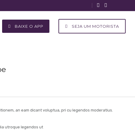
BAIXE O APP
SEJA UM MOTORISTA
oe
nitionem, an eam dicant voluptua, pri cu legendos moderatius.
alia utroque legendos ut