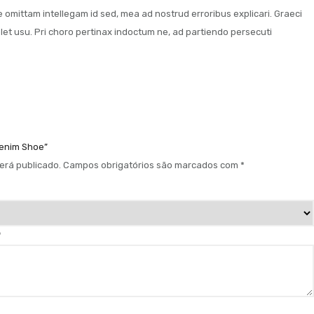
re omittam intellegam id sed, mea ad nostrud erroribus explicari. Graeci
olet usu. Pri choro pertinax indoctum ne, ad partiendo persecuti
 Denim Shoe”
erá publicado.
Campos obrigatórios são marcados com
*
*