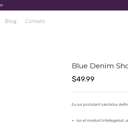
br
Blog
Contato
Blue Denim Sh
$
49.99
Eu ius postulant salutatus defi
Ius et invidunt intellegebat, 