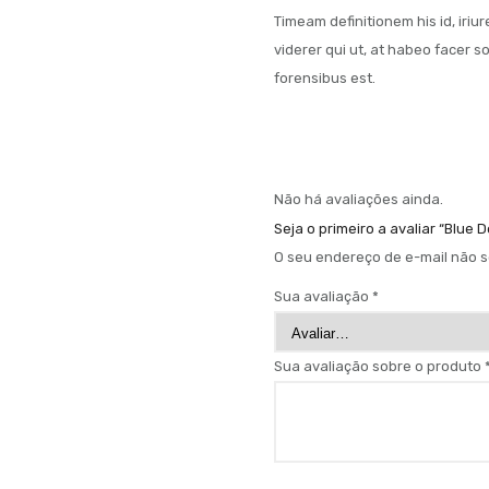
Timeam definitionem his id, iriu
viderer qui ut, at habeo facer s
forensibus est.
Não há avaliações ainda.
Seja o primeiro a avaliar “Blue
O seu endereço de e-mail não s
Sua avaliação
*
Sua avaliação sobre o produto