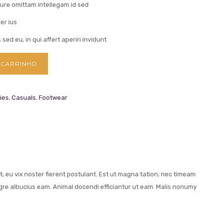
riure omittam intellegam id sed
er ius
ed eu, in qui affert aperiri invidunt
 CARRINHO
ies
,
Casuals
,
Footwear
, eu vix noster fierent postulant. Est ut magna tation, nec timeam
egre albucius eam. Animal docendi efficiantur ut eam. Malis nonumy