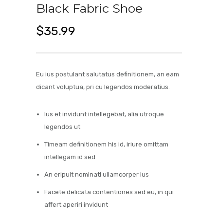
Black Fabric Shoe
$
35.99
Eu ius postulant salutatus definitionem, an eam
dicant voluptua, pri cu legendos moderatius.
Ius et invidunt intellegebat, alia utroque
legendos ut
Timeam definitionem his id, iriure omittam
intellegam id sed
An eripuit nominati ullamcorper ius
Facete delicata contentiones sed eu, in qui
affert aperiri invidunt